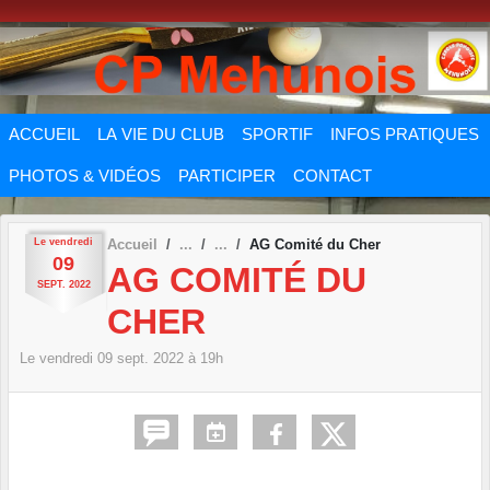
Panneau de gestion des cookies
ACCUEIL
LA VIE DU CLUB
SPORTIF
INFOS PRATIQUES
PHOTOS & VIDÉOS
PARTICIPER
CONTACT
Le
vendredi
Accueil
AG Comité du Cher
09
AG COMITÉ DU
SEPT.
2022
CHER
Le
vendredi
09
sept.
2022
à 19h