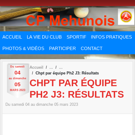
Panneau de gestion des cookies
ACCUEIL
LA VIE DU CLUB
SPORTIF
INFOS PRATIQUES
PHOTOS & VIDÉOS
PARTICIPER
CONTACT
Du
samedi
Accueil
04
Chpt par équipe Ph2 J3: Résultats
au
dimanche
CHPT PAR ÉQUIPE
05
MARS
2023
PH2 J3: RÉSULTATS
Du
samedi
04
au
dimanche
05
mars
2023