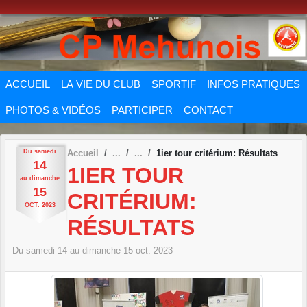
Panneau de gestion des cookies
ACCUEIL
LA VIE DU CLUB
SPORTIF
INFOS PRATIQUES
PHOTOS & VIDÉOS
PARTICIPER
CONTACT
Du
samedi
Accueil
1ier tour critérium: Résultats
14
1IER TOUR
au
dimanche
15
CRITÉRIUM:
OCT.
2023
RÉSULTATS
Du
samedi
14
au
dimanche
15
oct.
2023