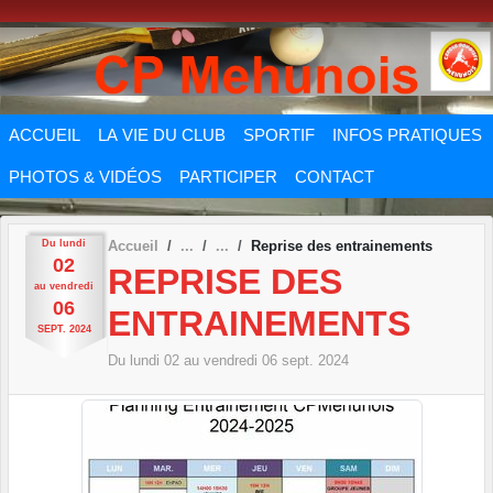
Panneau de gestion des cookies
ACCUEIL
LA VIE DU CLUB
SPORTIF
INFOS PRATIQUES
PHOTOS & VIDÉOS
PARTICIPER
CONTACT
Du
lundi
Accueil
Reprise des entrainements
02
REPRISE DES
au
vendredi
06
ENTRAINEMENTS
SEPT.
2024
Du
lundi
02
au
vendredi
06
sept.
2024