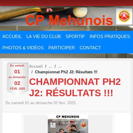
Panneau de gestion des cookies
ACCUEIL
LA VIE DU CLUB
SPORTIF
INFOS PRATIQUES
PHOTOS & VIDÉOS
PARTICIPER
CONTACT
Du
samedi
Accueil
01
Championnat Ph2 J2: Résultats !!!
au
dimanche
CHAMPIONNAT PH2
02
FÉVR.
2025
J2: RÉSULTATS !!!
Du
samedi
01
au
dimanche
02
févr.
2025