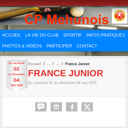
Panneau de gestion des cookies
ACCUEIL
LA VIE DU CLUB
SPORTIF
INFOS PRATIQUES
PHOTOS & VIDÉOS
PARTICIPER
CONTACT
Du
vendredi
Accueil
France Junior
02
FRANCE JUNIOR
au
dimanche
04
Du
vendredi
02
au
dimanche
04
mai
2025
MAI
2025