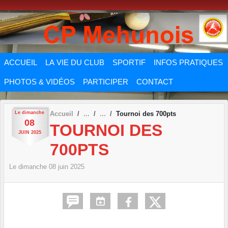
Panneau de gestion des cookies
ACCUEIL
LA VIE DU CLUB
SPORTIF
INFOS PRATIQUES
PHOTOS & VIDÉOS
PARTICIPER
CONTACT
Le
dimanche
Accueil
Tournoi des 700pts
08
TOURNOI DES
JUIN
2025
700PTS
Le
dimanche
08
juin
2025