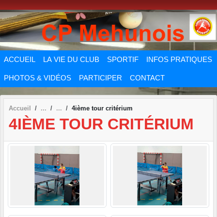
Panneau de gestion des cookies
ACCUEIL
LA VIE DU CLUB
SPORTIF
INFOS PRATIQUES
PHOTOS & VIDÉOS
PARTICIPER
CONTACT
Accueil
4ième tour critérium
4IÈME TOUR CRITÉRIUM