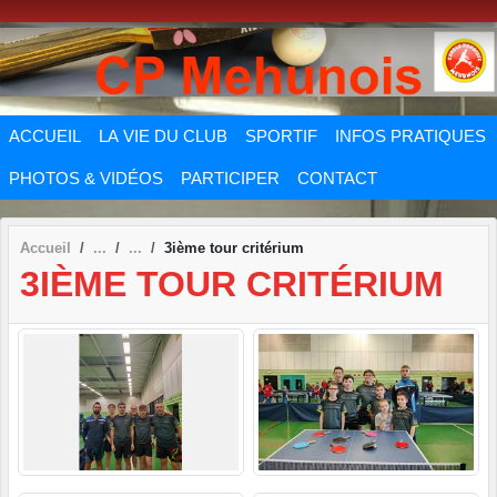
Panneau de gestion des cookies
ACCUEIL
LA VIE DU CLUB
SPORTIF
INFOS PRATIQUES
PHOTOS & VIDÉOS
PARTICIPER
CONTACT
Accueil
3ième tour critérium
3IÈME TOUR CRITÉRIUM