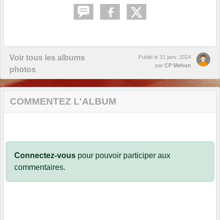
Voir tous les albums
Publié le
31 janv. 2024
par
CP Mehun
photos
COMMENTEZ L'ALBUM
Connectez-vous
pour pouvoir participer aux
commentaires.