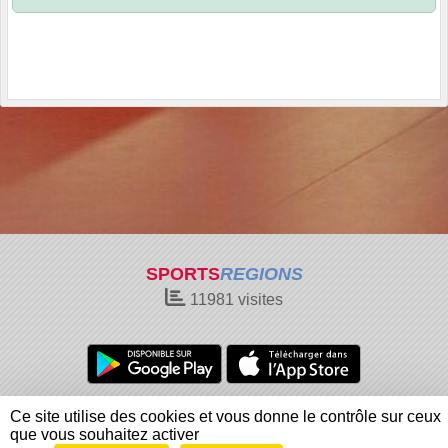
SPORTS
REGIONS
11981
visites
Charte cookies
Gestion des cookies
Ce site utilise des cookies et vous donne le contrôle sur ceux
Informations légales
Signaler un contenu inapproprié
que vous souhaitez activer