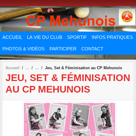
Panneau de gestion des cookies
ACCUEIL
LA VIE DU CLUB
SPORTIF
INFOS PRATIQUES
PHOTOS & VIDÉOS
PARTICIPER
CONTACT
Accueil
Jeu, Set & Féminisation au CP Mehunois
JEU, SET & FÉMINISATION
AU CP MEHUNOIS