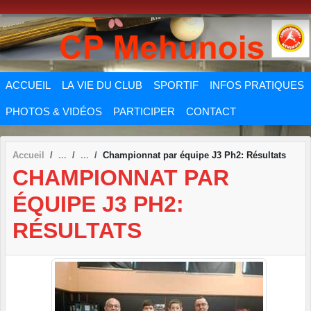
Panneau de gestion des cookies
ACCUEIL
LA VIE DU CLUB
SPORTIF
INFOS PRATIQUES
PHOTOS & VIDÉOS
PARTICIPER
CONTACT
Accueil
Championnat par équipe J3 Ph2: Résultats
CHAMPIONNAT PAR
ÉQUIPE J3 PH2:
RÉSULTATS