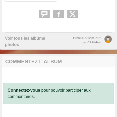
Voir tous les albums
Publié le
22 sept. 2024
par
CP Mehun
photos
COMMENTEZ L'ALBUM
Connectez-vous
pour pouvoir participer aux
commentaires.